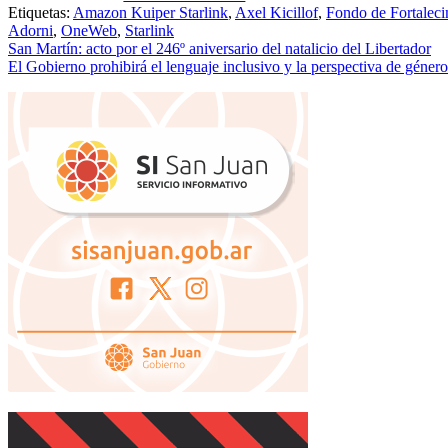
Etiquetas:
Amazon Kuiper Starlink
,
Axel Kicillof
,
Fondo de Fortaleci
Adorni
,
OneWeb
,
Starlink
Navegación
San Martín: acto por el 246º aniversario del natalicio del Libertador
El Gobierno prohibirá el lenguaje inclusivo y la perspectiva de género
de
entradas