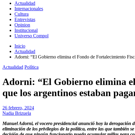
Actualidad
Internacionales
Cultura
Entrevistas
Opinion
Institucional
Universo Compol
Inicio
Actualidad
Adorni: “El Gobierno elimina el Fondo de Fortalecimiento Fisca
Actualidad
Política
Adorni: “El Gobierno elimina el
que los argentinos estaban paga
26 febrero, 2024
Nadia Brizuela
Manuel Adorni, el vocero presidencial anunció hoy la derogación de
eliminación de los privilegios de la política, entre las que tambié
decisión de que ningún funcionario pueda acumular millas para con