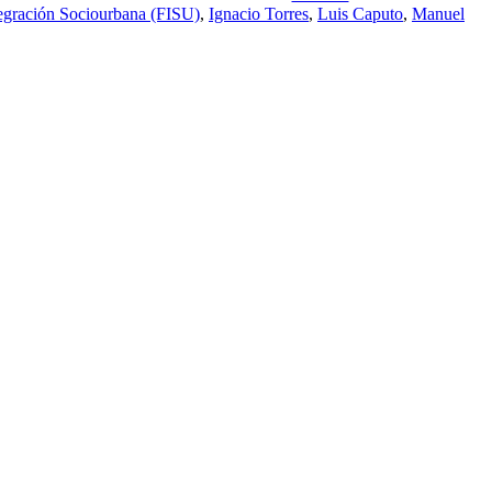
tegración Sociourbana (FISU)
,
Ignacio Torres
,
Luis Caputo
,
Manuel