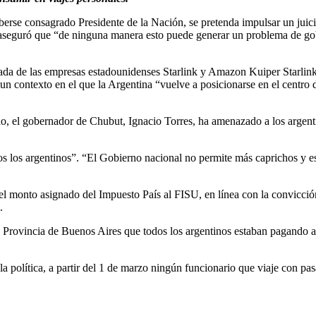
erse consagrado Presidente de la Nación, se pretenda impulsar un juicio
 aseguró que “de ninguna manera esto puede generar un problema de go
egada de las empresas estadounidenses Starlink y Amazon Kuiper Starlin
 un contexto en el que la Argentina “vuelve a posicionarse en el centro
ndo, el gobernador de Chubut, Ignacio Torres, ha amenazado a los argent
os los argentinos”. “El Gobierno nacional no permite más caprichos y e
el monto asignado del Impuesto País al FISU, en línea con la convicció
.
a Provincia de Buenos Aires que todos los argentinos estaban pagando a
e la política, a partir del 1 de marzo ningún funcionario que viaje con
Tweet
Follow us