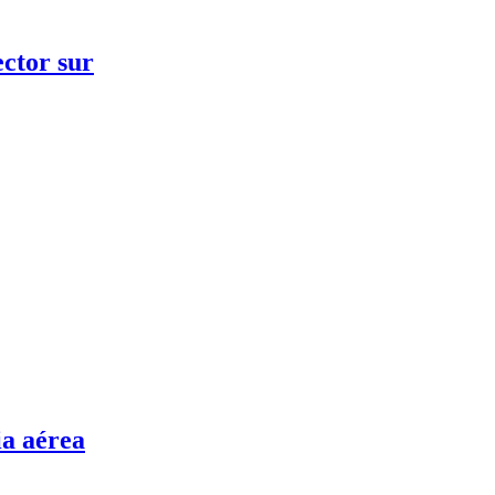
ector sur
ia aérea