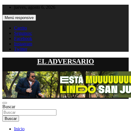
Saltar
jueves, agosto 6, 2026
al
contenido
Menú responsive
Carrito
Seguinos:
Facebook
Instagram
Twitter
EL ADVERSARIO
Buscar
Buscar
Inicio