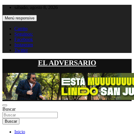
Saltar
sábado, agosto 8, 2026
al
contenido
Menú responsive
Carrito
Seguinos:
Facebook
Instagram
Twitter
EL ADVERSARIO
Buscar
Buscar
Inicio