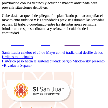
proximidad con los vecinos y actuar de manera anticipada para
prevenir situaciones delictivas.
Cabe destacar que el despliegue fue planificado para acompañar el
movimiento turístico y las actividades previstas durante las jornadas
patrias. El trabajo coordinado entre las distintas áreas permitirá
brindar una respuesta dinámica y reforzar el cuidado de la
comunidad.
Share on
Tweet
Follow us
Guardar
Facebook
Navegación
Santa Lucía celebró el 25 de Mayo con el tradicional desfile de los
jardines municipales
de
Histórico paso hacia la sustentabilidad: Sergio Miodowsky presentó
entradas
«Rivadavia Separa»