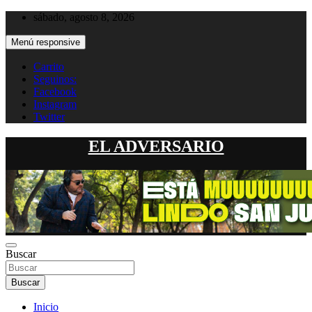
Saltar
sábado, agosto 8, 2026
al
contenido
Menú responsive
Carrito
Seguinos:
Facebook
Instagram
Twitter
EL ADVERSARIO
Buscar
Buscar
Inicio