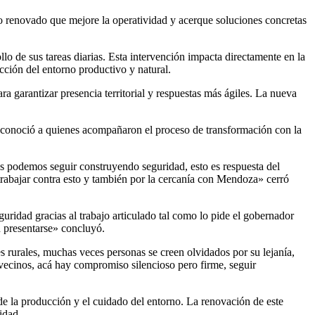
io renovado que mejore la operatividad y acerque soluciones concretas
llo de sus tareas diarias. Esta intervención impacta directamente en la
ección del entorno productivo y natural.
ra garantizar presencia territorial y respuestas más ágiles. La nueva
reconoció a quienes acompañaron el proceso de transformación con la
s podemos seguir construyendo seguridad, esto es respuesta del
trabajar contra esto y también por la cercanía con Mendoza» cerró
guridad gracias al trabajo articulado tal como lo pide el gobernador
n presentarse» concluyó.
es rurales, muchas veces personas se creen olvidados por su lejanía,
 vecinos, acá hay compromiso silencioso pero firme, seguir
 de la producción y el cuidado del entorno. La renovación de este
idad.