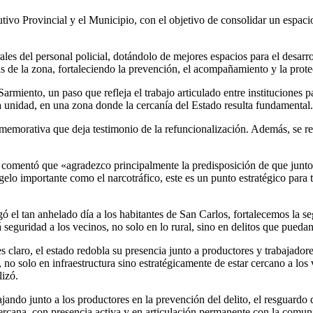
utivo Provincial y el Municipio, con el objetivo de consolidar un espac
ales del personal policial, dotándolo de mejores espacios para el desarro
ias de la zona, fortaleciendo la prevención, el acompañamiento y la prot
miento, un paso que refleja el trabajo articulado entre instituciones pa
la unidad, en una zona donde la cercanía del Estado resulta fundamental.
nmemorativa que deja testimonio de la refuncionalización. Además, se 
y comentó que «agradezco principalmente la predisposición de que junto
lo importante como el narcotráfico, este es un punto estratégico para 
ó el tan anhelado día a los habitantes de San Carlos, fortalecemos la se
 seguridad a los vecinos, no solo en lo rural, sino en delitos que pueda
s claro, el estado redobla su presencia junto a productores y trabajador
o solo en infraestructura sino estratégicamente de estar cercano a los
lizó.
ajando junto a los productores en la prevención del delito, el resguardo
ercana, con presencia activa y en articulación permanente con la comun