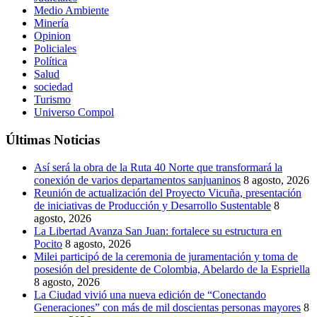
Medio Ambiente
Minería
Opinion
Policiales
Política
Salud
sociedad
Turismo
Universo Compol
Últimas Noticias
Así será la obra de la Ruta 40 Norte que transformará la
conexión de varios departamentos sanjuaninos
8 agosto, 2026
Reunión de actualización del Proyecto Vicuña, presentación
de iniciativas de Producción y Desarrollo Sustentable
8
agosto, 2026
La Libertad Avanza San Juan: fortalece su estructura en
Pocito
8 agosto, 2026
Milei participó de la ceremonia de juramentación y toma de
posesión del presidente de Colombia, Abelardo de la Espriella
8 agosto, 2026
La Ciudad vivió una nueva edición de “Conectando
Generaciones” con más de mil doscientas personas mayores
8