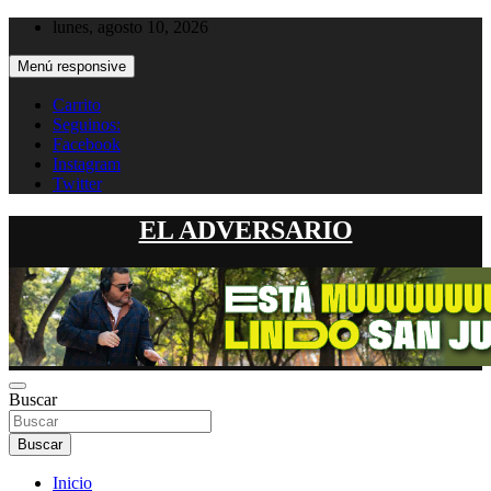
Saltar
lunes, agosto 10, 2026
al
contenido
Menú responsive
Carrito
Seguinos:
Facebook
Instagram
Twitter
EL ADVERSARIO
Buscar
Buscar
Inicio