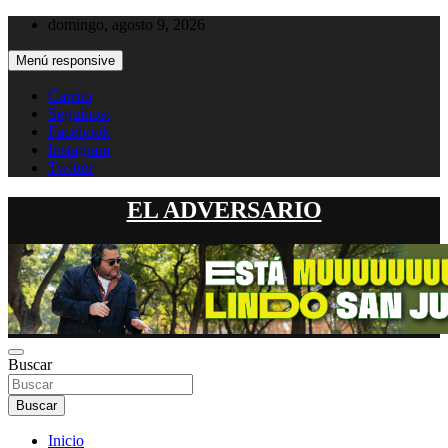
Saltar
domingo, agosto 9, 2026
al
contenido
Menú responsive
Carrito
Seguinos:
Facebook
Instagram
Twitter
EL ADVERSARIO
Buscar
Buscar
Inicio