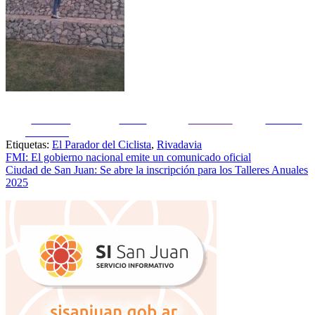
Share on
Tweet
Follow us
Guardar
Facebook
Etiquetas:
El Parador del Ciclista
,
Rivadavia
Navegación
FMI: El gobierno nacional emite un comunicado oficial
Ciudad de San Juan: Se abre la inscripción para los Talleres Anuales
de
2025
entradas