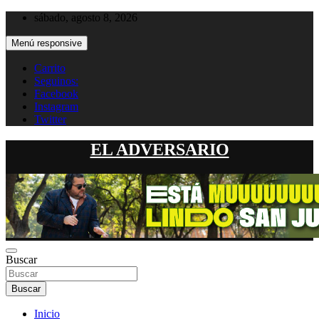
Saltar
sábado, agosto 8, 2026
al
contenido
Menú responsive
Carrito
Seguinos:
Facebook
Instagram
Twitter
EL ADVERSARIO
Buscar
Buscar
Inicio