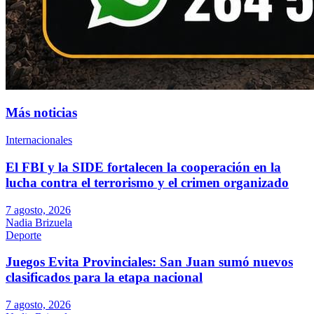
Más noticias
Internacionales
El FBI y la SIDE fortalecen la cooperación en la
lucha contra el terrorismo y el crimen organizado
7 agosto, 2026
Nadia Brizuela
Deporte
Juegos Evita Provinciales: San Juan sumó nuevos
clasificados para la etapa nacional
7 agosto, 2026