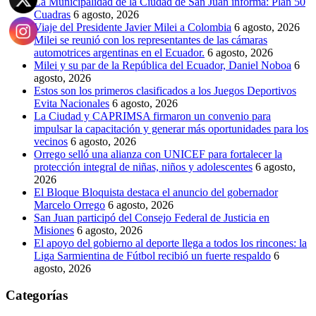
La Municipalidad de la Ciudad de San Juan informa: Plan 50
Cuadras
6 agosto, 2026
Viaje del Presidente Javier Milei a Colombia
6 agosto, 2026
Milei se reunió con los representantes de las cámaras
automotrices argentinas en el Ecuador.
6 agosto, 2026
Milei y su par de la República del Ecuador, Daniel Noboa
6
agosto, 2026
Estos son los primeros clasificados a los Juegos Deportivos
Evita Nacionales
6 agosto, 2026
La Ciudad y CAPRIMSA firmaron un convenio para
impulsar la capacitación y generar más oportunidades para los
vecinos
6 agosto, 2026
Orrego selló una alianza con UNICEF para fortalecer la
protección integral de niñas, niños y adolescentes
6 agosto,
2026
El Bloque Bloquista destaca el anuncio del gobernador
Marcelo Orrego
6 agosto, 2026
San Juan participó del Consejo Federal de Justicia en
Misiones
6 agosto, 2026
El apoyo del gobierno al deporte llega a todos los rincones: la
Liga Sarmientina de Fútbol recibió un fuerte respaldo
6
agosto, 2026
Categorías