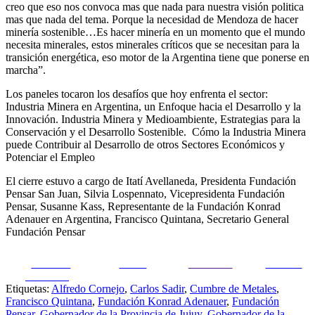
creo que eso nos convoca mas que nada para nuestra visión politica
mas que nada del tema. Porque la necesidad de Mendoza de hacer
minería sostenible…Es hacer minería en un momento que el mundo
necesita minerales, estos minerales críticos que se necesitan para la
transición energética, eso motor de la Argentina tiene que ponerse en
marcha”.
Los paneles tocaron los desafíos que hoy enfrenta el sector:
Industria Minera en Argentina, un Enfoque hacia el Desarrollo y la
Innovación. Industria Minera y Medioambiente, Estrategias para la
Conservación y el Desarrollo Sostenible.
Cómo la Industria Minera
puede Contribuir al Desarrollo de otros Sectores Económicos y
Potenciar el Empleo
El cierre estuvo a cargo de
Itatí Avellaneda, Presidenta Fundación
Pensar San Juan, Silvia Lospennato, Vicepresidenta Fundación
Pensar, Susanne Kass, Representante de la Fundación Konrad
Adenauer en Argentina, Francisco Quintana, Secretario General
Fundación Pensar
Share on
Tweet
Follow us
Guardar
Facebook
Etiquetas:
Alfredo Cornejo
,
Carlos Sadir
,
Cumbre de Metales
,
Francisco Quintana
,
Fundación Konrad Adenauer
,
Fundación
Pensar
,
Gobernador de la Provincia de Jujuy
,
Gobernador de la