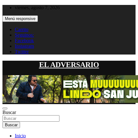
Saltar
viernes, agosto 7, 2026
al
contenido
Menú responsive
Carrito
Seguinos:
Facebook
Instagram
Twitter
EL ADVERSARIO
Buscar
Buscar
Inicio