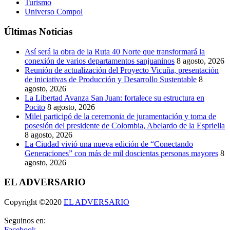
Turismo
Universo Compol
Últimas Noticias
Así será la obra de la Ruta 40 Norte que transformará la
conexión de varios departamentos sanjuaninos
8 agosto, 2026
Reunión de actualización del Proyecto Vicuña, presentación
de iniciativas de Producción y Desarrollo Sustentable
8
agosto, 2026
La Libertad Avanza San Juan: fortalece su estructura en
Pocito
8 agosto, 2026
Milei participó de la ceremonia de juramentación y toma de
posesión del presidente de Colombia, Abelardo de la Espriella
8 agosto, 2026
La Ciudad vivió una nueva edición de “Conectando
Generaciones” con más de mil doscientas personas mayores
8
agosto, 2026
EL ADVERSARIO
Copyright ©2020
EL ADVERSARIO
Seguinos en:
Facebook