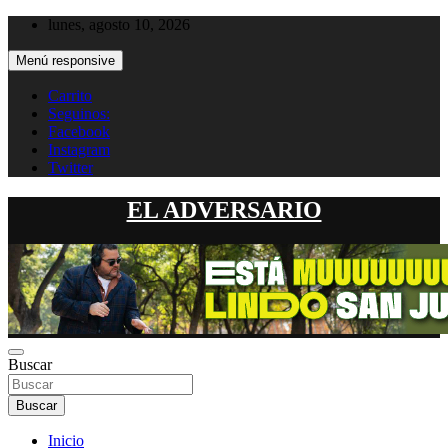
Saltar
lunes, agosto 10, 2026
al
contenido
Menú responsive
Carrito
Seguinos:
Facebook
Instagram
Twitter
EL ADVERSARIO
Buscar
Buscar
Inicio