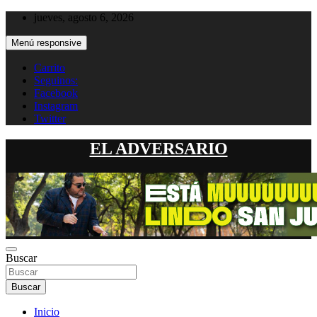
Saltar
jueves, agosto 6, 2026
al
contenido
Menú responsive
Carrito
Seguinos:
Facebook
Instagram
Twitter
EL ADVERSARIO
Buscar
Buscar
Inicio