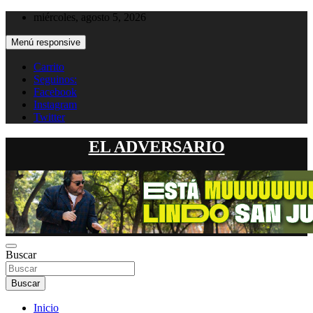
Saltar
miércoles, agosto 5, 2026
al
contenido
Menú responsive
Carrito
Seguinos:
Facebook
Instagram
Twitter
EL ADVERSARIO
Buscar
Buscar
Inicio