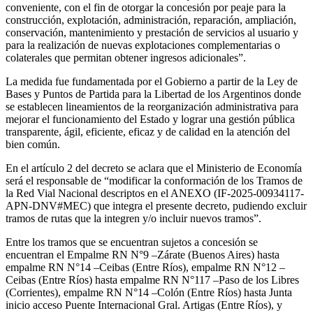
conveniente, con el fin de otorgar la concesión por peaje para la
construcción, explotación, administración, reparación, ampliación,
conservación, mantenimiento y prestación de servicios al usuario y
para la realización de nuevas explotaciones complementarias o
colaterales que permitan obtener ingresos adicionales”.
La medida fue fundamentada por el Gobierno a partir de la Ley de
Bases y Puntos de Partida para la Libertad de los Argentinos donde
se establecen lineamientos de la reorganización administrativa para
mejorar el funcionamiento del Estado y lograr una gestión pública
transparente, ágil, eficiente, eficaz y de calidad en la atención del
bien común.
En el artículo 2 del decreto se aclara que el Ministerio de Economía
será el responsable de “modificar la conformación de los Tramos de
la Red Vial Nacional descriptos en el ANEXO (IF-2025-00934117-
APN-DNV#MEC) que integra el presente decreto, pudiendo excluir
tramos de rutas que la integren y/o incluir nuevos tramos”.
Entre los tramos que se encuentran sujetos a concesión se
encuentran el Empalme RN N°9 –Zárate (Buenos Aires) hasta
empalme RN N°14 –Ceibas (Entre Ríos), empalme RN N°12 –
Ceibas (Entre Ríos) hasta empalme RN N°117 –Paso de los Libres
(Corrientes), empalme RN N°14 –Colón (Entre Ríos) hasta Junta
inicio acceso Puente Internacional Gral. Artigas (Entre Ríos), y