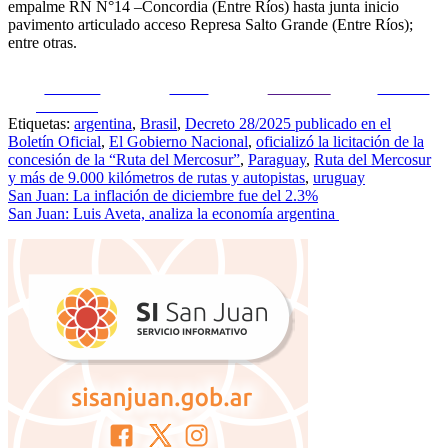
empalme RN N°14 –Concordia (Entre Ríos) hasta junta inicio
pavimento articulado acceso Represa Salto Grande (Entre Ríos);
entre otras.
Share on
Tweet
Follow us
Guardar
Facebook
Etiquetas:
argentina
,
Brasil
,
Decreto 28/2025 publicado en el
Boletín Oficial
,
El Gobierno Nacional
,
oficializó la licitación de la
concesión de la “Ruta del Mercosur”
,
Paraguay
,
Ruta del Mercosur
y más de 9.000 kilómetros de rutas y autopistas
,
uruguay
Navegación
San Juan: La inflación de diciembre fue del 2.3%
San Juan: Luis Aveta, analiza la economía argentina
de
entradas