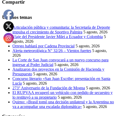
Compartir
Últimos temas
Articulación pública y comunitaria: la Secretaría de Deporte
impulsa el crecimiento de Sportivo Palmira
5 agosto, 2026
Viaje del Presidente Javier Milei a Ecuador y Colombia
5
agosto, 2026
Orrego hablará por Cadena Provincial
5 agosto, 2026
Alerta meteorológica N° 32/26 – Vientos fuertes
5 agosto,
2026
La Corte de San Juan convocará a un nuevo concurso para
ingresar al Poder Judicial
5 agosto, 2026
Analizaron dos proyectos en la Comisión de Hacienda y
Presupuesto
5 agosto, 2026
Concurso literario «San Juan Escribe: presentación en Santa
Lucía
5 agosto, 2026
273° Aniversario de la Fundación de Mogna
5 agosto, 2026
El RUPVAA recuperó un vehículo con pedido de secuestro y
lo restituyó a su propietario
5 agosto, 2026
Quirno: «Brasil tomó una decisión unilateral y la Argentina no
va a acompañar una escalada diplomática»
5 agosto, 2026