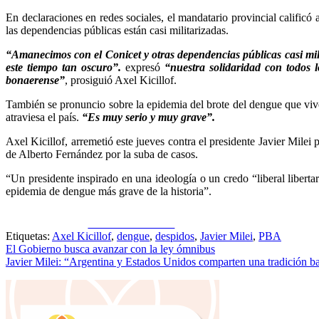
En declaraciones en redes sociales, el mandatario provincial calific
las dependencias públicas están casi militarizadas.
“Amanecimos con el Conicet y otras dependencias públicas casi mil
este tiempo tan oscuro”.
expresó
“nuestra solidaridad con todos 
bonaerense”
, prosiguió Axel Kicillof.
También se pronuncio sobre la epidemia del brote del dengue que vive
atraviesa el país.
“Es muy serio y muy grave”.
Axel Kicillof, arremetió este jueves contra el presidente Javier Milei
de Alberto Fernández por la suba de casos.
“Un presidente inspirado en una ideología o un credo “liberal liberta
epidemia de dengue más grave de la historia”.
Share on Facebook
Etiquetas:
Axel Kicillof
,
dengue
,
despidos
,
Javier Milei
,
PBA
Navegación
El Gobierno busca avanzar con la ley ómnibus
Javier Milei: “Argentina y Estados Unidos comparten una tradición bas
de
entradas