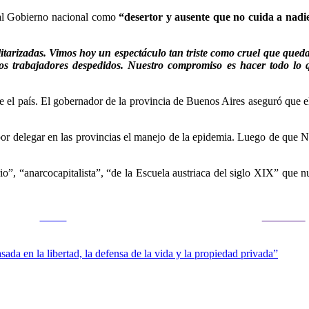
ó al Gobierno nacional como
“desertor y ausente que no cuida a nadi
itarizadas. Vimos hoy un espectáculo tan triste como cruel que que
los trabajadores despedidos. Nuestro compromiso es hacer todo lo 
 el país. El gobernador de la provincia de Buenos Aires aseguró que el 
 por delegar en las provincias el manejo de la epidemia. Luego de que N
rio”, “anarcocapitalista”, “de la Escuela austriaca del siglo XIX” que 
Tweet
Follow us
ada en la libertad, la defensa de la vida y la propiedad privada”