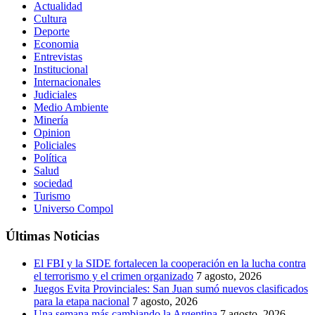
Actualidad
Cultura
Deporte
Economia
Entrevistas
Institucional
Internacionales
Judiciales
Medio Ambiente
Minería
Opinion
Policiales
Política
Salud
sociedad
Turismo
Universo Compol
Últimas Noticias
El FBI y la SIDE fortalecen la cooperación en la lucha contra
el terrorismo y el crimen organizado
7 agosto, 2026
Juegos Evita Provinciales: San Juan sumó nuevos clasificados
para la etapa nacional
7 agosto, 2026
Una semana más cambiando la Argentina
7 agosto, 2026