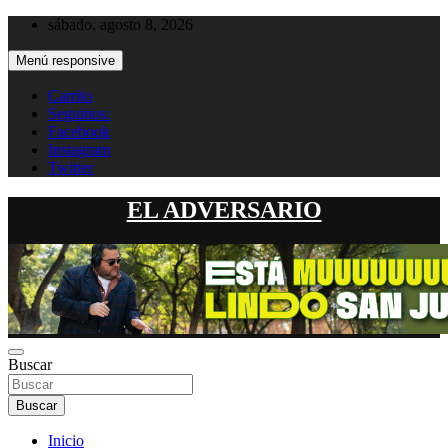
Saltar
sábado, agosto 8, 2026
al
contenido
Menú responsive
Carrito
Seguinos:
Facebook
Instagram
Twitter
EL ADVERSARIO
Buscar
Buscar
Inicio