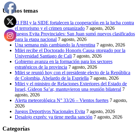
Últimos temas
El FBI y la SIDE fortalecen la cooperación en la lucha contra
el terrorismo y el crimen organizado
7 agosto, 2026
Juegos Evita Provinciales: San Juan sumó nuevos clasificados
para la etapa nacional
7 agosto, 2026
Una semana más cambiando la Argentina
7 agosto, 2026
Milei recibe el Doctorado Honoris Causa otorgado por la
Universidad Santiago de Cali
7 agosto, 2026
Gobierno avanza en la formación para los sectores
estratégicos de la provincia
7 agosto, 2026
Milei se reunió hoy con el presidente electo de la República
de Colombia, Abelardo de la Espriella
7 agosto, 2026
Milei y el ministro de Relaciones Exteriores del Estado de
Israel, Gideon Sa’ar, mantuvieron una reunión bilateral
7
agosto, 2026
Alerta meteorológica N° 33/26 – Vientos fuertes
7 agosto,
2026
Juegos Deportivos Nacionales Evita
7 agosto, 2026
Desalojo exprés: ya tiene media sanción
7 agosto, 2026
Categorías