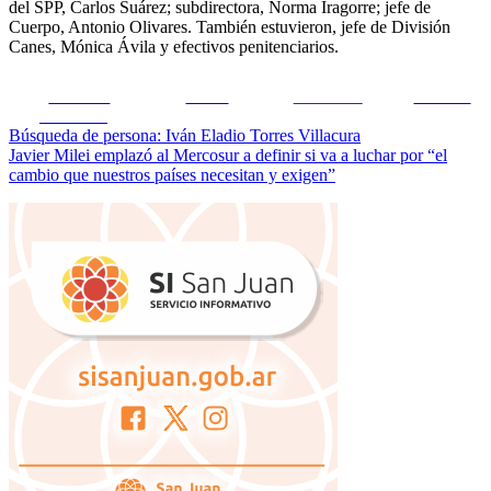
del SPP, Carlos Suárez; subdirectora, Norma Iragorre; jefe de
Cuerpo, Antonio Olivares. También estuvieron, jefe de División
Canes, Mónica Ávila y efectivos penitenciarios.
Share on
Tweet
Follow us
Guardar
Facebook
Navegación
Búsqueda de persona: Iván Eladio Torres Villacura
Javier Milei emplazó al Mercosur a definir si va a luchar por “el
de
cambio que nuestros países necesitan y exigen”
entradas