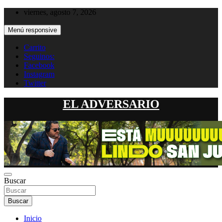
Saltar
viernes, agosto 7, 2026
al
contenido
Menú responsive
Carrito
Seguinos:
Facebook
Instagram
Twitter
EL ADVERSARIO
Buscar
Buscar
Inicio