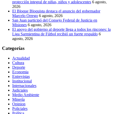
protección integral de niñas, niños y adolescentes
6 agosto,
2026
El Bloque Bloquista destaca el anuncio del gobernador
Marcelo Orrego
6 agosto, 2026
San Juan participó del Consejo Federal de Justicia en
Misiones
6 agosto, 2026
El apoyo del gobierno al deporte llega a todos los rincones: la
Liga Sarmientina de Fútbol recibió un fuerte respaldo
6
agosto, 2026
Categorías
Actualidad
Cultura
Deporte
Economia
Entrevistas
Institucional
Internacionales
Judiciales
Medio Ambiente
Minería
Opinion
Policiales
Política