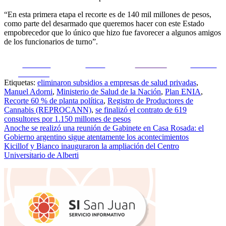
“En esta primera etapa el recorte es de 140 mil millones de pesos,
como parte del desarmado que queremos hacer con este Estado
empobrecedor que lo único que hizo fue favorecer a algunos amigos
de los funcionarios de turno”.
Share on
Tweet
Follow us
Guardar
Facebook
Etiquetas:
eliminaron subsidios a empresas de salud privadas
,
Manuel Adorni
,
Ministerio de Salud de la Nación
,
Plan ENIA
,
Recorte 60 % de planta política
,
Registro de Productores de
Cannabis (REPROCANN)
,
se finalizó el contrato de 619
consultores por 1.150 millones de pesos
Navegación
Anoche se realizó una reunión de Gabinete en Casa Rosada: el
Gobierno argentino sigue atentamente los acontecimientos
de
Kicillof y Bianco inauguraron la ampliación del Centro
entradas
Universitario de Alberti