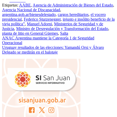
Facebook
Etiquetas:
AABE
,
Agencia de Administración de Bienes del Estado
,
Agencia Nacional de Discapacidad
,
argentina.gob.ar/bienesdelestado
,
cargos hereditarios
,
el vocero
presidencial
,
Federico Sturzenegger
,
injusto e insólito beneficio de la
vieja política”
,
Manuel Adorni
,
Ministerios de Seguridad y de
Justicia
,
Ministro de Desregulación y Transformación del Estado
,
planta de litio en General Güemes
,
Salta
Navegación
ANAC Argentina mantiene la Categoría 1 de Seguridad
Operacional
de
Uruguay resultados de las elecciones: Yamandú Orsi y Álvaro
entradas
Delgado se medirán en el balotaje