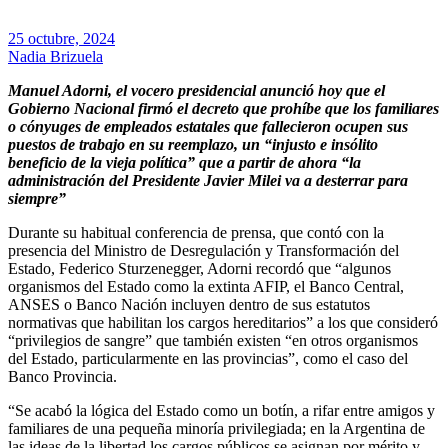
25 octubre, 2024
Nadia Brizuela
Manuel Adorni, el vocero presidencial anunció hoy que el
Gobierno Nacional firmó el decreto que prohíbe que los familiares
o cónyuges de empleados estatales que fallecieron ocupen sus
puestos de trabajo en su reemplazo, un “injusto e insólito
beneficio de la vieja política” que a partir de ahora “la
administración del Presidente Javier Milei va a desterrar para
siempre”
Durante su habitual conferencia de prensa, que contó con la
presencia del Ministro de Desregulación y Transformación del
Estado, Federico Sturzenegger, Adorni recordó que “algunos
organismos del Estado como la extinta AFIP, el Banco Central,
ANSES o Banco Nación incluyen dentro de sus estatutos
normativas que habilitan los cargos hereditarios” a los que consideró
“privilegios de sangre” que también existen “en otros organismos
del Estado, particularmente en las provincias”, como el caso del
Banco Provincia.
“Se acabó la lógica del Estado como un botín, a rifar entre amigos y
familiares de una pequeña minoría privilegiada; en la Argentina de
las ideas de la libertad los cargos públicos se asignan por mérito y