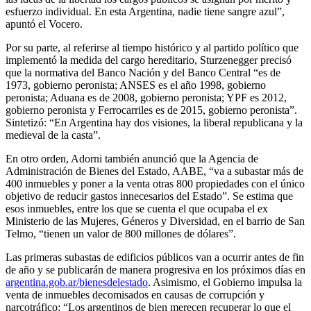
esfuerzo individual. En esta Argentina, nadie tiene sangre azul”,
apuntó el Vocero.
Por su parte, al referirse al tiempo histórico y al partido político que
implementó la medida del cargo hereditario, Sturzenegger precisó
que la normativa del Banco Nación y del Banco Central “es de
1973, gobierno peronista; ANSES es el año 1998, gobierno
peronista; Aduana es de 2008, gobierno peronista; YPF es 2012,
gobierno peronista y Ferrocarriles es de 2015, gobierno peronista”.
Sintetizó: “En Argentina hay dos visiones, la liberal republicana y la
medieval de la casta”.
En otro orden, Adorni también anunció que la Agencia de
Administración de Bienes del Estado, AABE, “va a subastar más de
400 inmuebles y poner a la venta otras 800 propiedades con el único
objetivo de reducir gastos innecesarios del Estado”. Se estima que
esos inmuebles, entre los que se cuenta el que ocupaba el ex
Ministerio de las Mujeres, Géneros y Diversidad, en el barrio de San
Telmo, “tienen un valor de 800 millones de dólares”.
Las primeras subastas de edificios públicos van a ocurrir antes de fin
de año y se publicarán de manera progresiva en los próximos días en
argentina.gob.ar/bienesdelestado
. Asimismo, el Gobierno impulsa la
venta de inmuebles decomisados en causas de corrupción y
narcotráfico: “Los argentinos de bien merecen recuperar lo que el