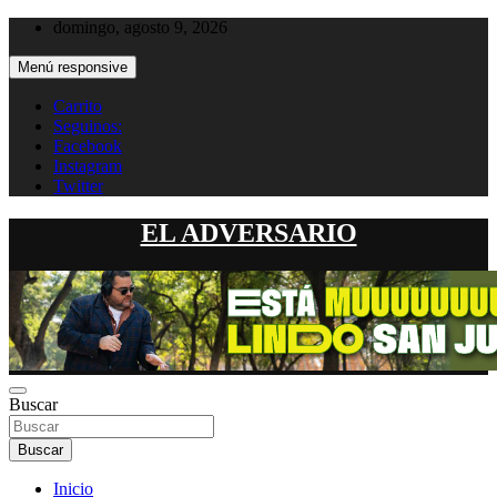
Saltar
domingo, agosto 9, 2026
al
contenido
Menú responsive
Carrito
Seguinos:
Facebook
Instagram
Twitter
EL ADVERSARIO
Buscar
Buscar
Inicio