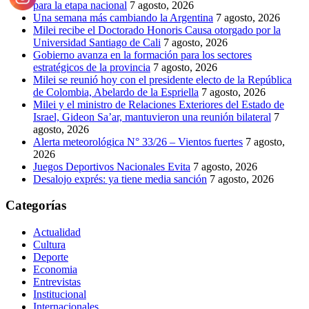
para la etapa nacional
7 agosto, 2026
Una semana más cambiando la Argentina
7 agosto, 2026
Milei recibe el Doctorado Honoris Causa otorgado por la
Universidad Santiago de Cali
7 agosto, 2026
Gobierno avanza en la formación para los sectores
estratégicos de la provincia
7 agosto, 2026
Milei se reunió hoy con el presidente electo de la República
de Colombia, Abelardo de la Espriella
7 agosto, 2026
Milei y el ministro de Relaciones Exteriores del Estado de
Israel, Gideon Sa’ar, mantuvieron una reunión bilateral
7
agosto, 2026
Alerta meteorológica N° 33/26 – Vientos fuertes
7 agosto,
2026
Juegos Deportivos Nacionales Evita
7 agosto, 2026
Desalojo exprés: ya tiene media sanción
7 agosto, 2026
Categorías
Actualidad
Cultura
Deporte
Economia
Entrevistas
Institucional
Internacionales