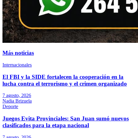
Más noticias
Internacionales
El FBI y la SIDE fortalecen la cooperación en la
lucha contra el terrorismo y el crimen organizado
7 agosto, 2026
Nadia Brizuela
Deporte
Juegos Evita Provinciales: San Juan sumó nuevos
clasificados para la etapa nacional
7 agosto, 2026