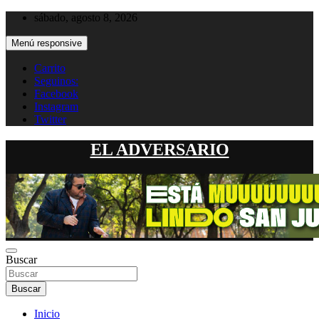
Saltar
sábado, agosto 8, 2026
al
contenido
Menú responsive
Carrito
Seguinos:
Facebook
Instagram
Twitter
EL ADVERSARIO
Buscar
Buscar
Inicio