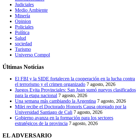
Judiciales
Medio Ambiente
Minería
Opinion
Policiales
Política
Salud
sociedad
Turismo
Universo Compol
Últimas Noticias
El FBI y la SIDE fortalecen la cooperación en la lucha contra
el terrorismo y el crimen organizado
7 agosto, 2026
Juegos Evita Provinciales: San Juan sumó nuevos clasificados
para la etapa nacional
7 agosto, 2026
Una semana más cambiando la Argentina
7 agosto, 2026
Milei recibe el Doctorado Honoris Causa otorgado por la
Universidad Santiago de Cali
7 agosto, 2026
Gobierno avanza en la formación para los sectores
estratégicos de la provincia
7 agosto, 2026
EL ADVERSARIO