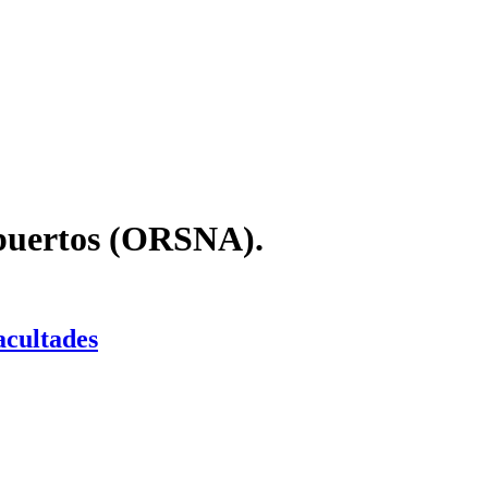
opuertos (ORSNA).
acultades