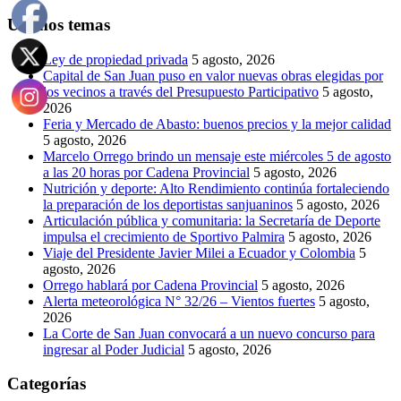
Últimos temas
Ley de propiedad privada
5 agosto, 2026
Capital de San Juan puso en valor nuevas obras elegidas por
los vecinos a través del Presupuesto Participativo
5 agosto,
2026
Feria y Mercado de Abasto: buenos precios y la mejor calidad
5 agosto, 2026
Marcelo Orrego brindo un mensaje este miércoles 5 de agosto
a las 20 horas por Cadena Provincial
5 agosto, 2026
Nutrición y deporte: Alto Rendimiento continúa fortaleciendo
la preparación de los deportistas sanjuaninos
5 agosto, 2026
Articulación pública y comunitaria: la Secretaría de Deporte
impulsa el crecimiento de Sportivo Palmira
5 agosto, 2026
Viaje del Presidente Javier Milei a Ecuador y Colombia
5
agosto, 2026
Orrego hablará por Cadena Provincial
5 agosto, 2026
Alerta meteorológica N° 32/26 – Vientos fuertes
5 agosto,
2026
La Corte de San Juan convocará a un nuevo concurso para
ingresar al Poder Judicial
5 agosto, 2026
Categorías