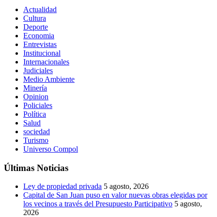
Actualidad
Cultura
Deporte
Economia
Entrevistas
Institucional
Internacionales
Judiciales
Medio Ambiente
Minería
Opinion
Policiales
Política
Salud
sociedad
Turismo
Universo Compol
Últimas Noticias
Ley de propiedad privada
5 agosto, 2026
Capital de San Juan puso en valor nuevas obras elegidas por
los vecinos a través del Presupuesto Participativo
5 agosto,
2026