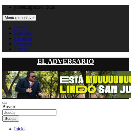
Saltar
jueves, agosto 6, 2026
al
contenido
Menú responsive
Carrito
Seguinos:
Facebook
Instagram
Twitter
EL ADVERSARIO
Buscar
Buscar
Inicio